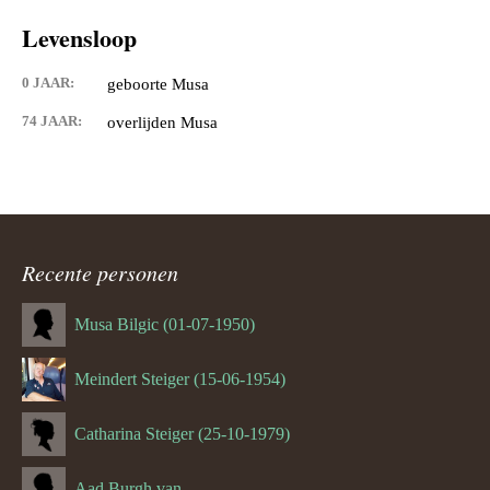
Levensloop
0 JAAR:
geboorte Musa
74 JAAR:
overlijden Musa
Recente personen
Musa Bilgic (01-07-1950)
Meindert Steiger (15-06-1954)
Catharina Steiger (25-10-1979)
Aad Burgh van