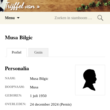
Trijffel van »
Spring
Menu
naar
Zoeke
inhoud
in
Musa Bilgic
stam
Profiel
Gezin
Personalia
NAAM:
Musa Bilgic
DOOPNAAM:
Musa
GEBOREN:
1 juli 1950
OVERLEDEN:
24 december 2024 (Pernis)