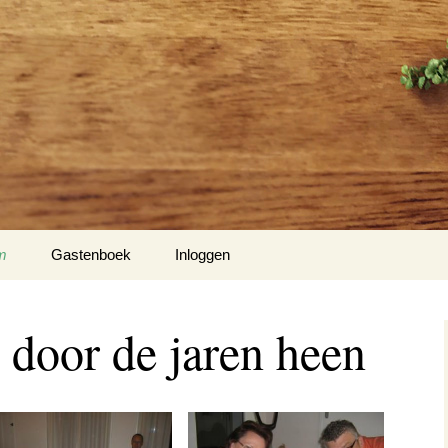
m
Gastenboek
Inloggen
ters John van Trijffel en Ria
 door de jaren heen
o’s door de jaren heen
plus