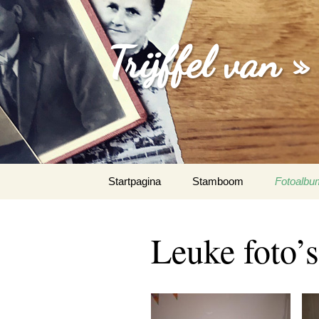
Trijffel van »
Spring
Startpagina
Stamboom
Fotoalbu
naar
inhoud
De oprich
Kruis
Leuke foto’s
Leuke fot
Maurice 