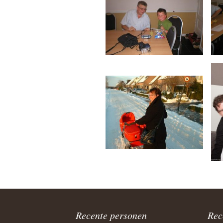
Sandra p
Fam. van T
Fam. van T
Fam. Hek
John van T
Fam. Kas
Fam. Vo
Fam. de 
Fam. Kru
Recente personen
Rec