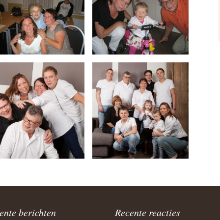
lus
rijffel 1
rijffel 2
king
rijffel Senior
ten
ssems
Ruiter
is
ente berichten
Recente reacties