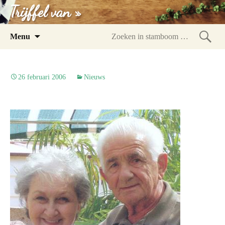
Trijffel van »
Spring
Menu
naar
Zoeke
inhoud
in
stam
26 februari 2006
Nieuws