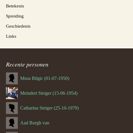
Betekenis
Spreiding
Geschiedenis
Links
Recente personen
Musa Bilgic (01-07-1950)
Meindert Steiger (15-06-1954)
Catharina Steiger (25-10-1979)
Aad Burgh van