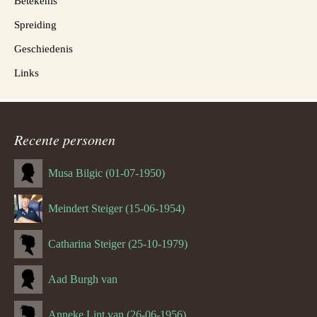
Betekenis
Spreiding
Geschiedenis
Links
Recente personen
Musa Bilgic (01-07-1950)
Meindert Steiger (15-06-1954)
Catharina Steiger (25-10-1979)
Aad Burgh van
Anneke Lint van (26-06-1956)