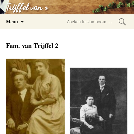
Trijffel van »
Spring
Menu
naar
Zoeke
inhoud
in
Fam. van Trijffel 2
stam