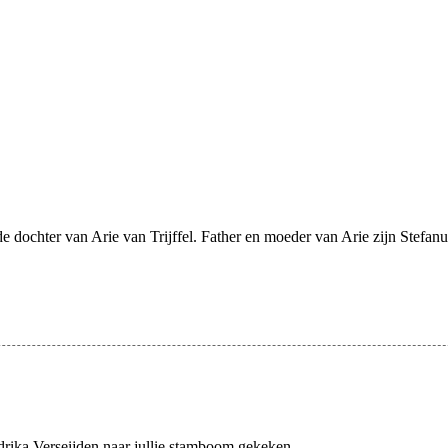
lus
rijffel 1
rijffel 2
king
rijffel Senior
 de dochter van Arie van Trijffel. Father en moeder van Arie zijn Stefanu
ten
ssems
Ruiter
is
ika Verseijden naar jullie stamboom gekeken.