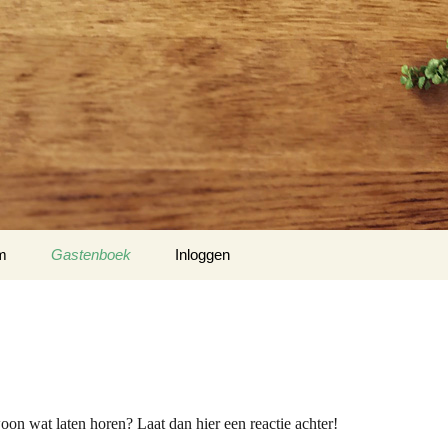
m
Gastenboek
Inloggen
ters John van Trijffel en Ria
o’s door de jaren heen
plus
oon wat laten horen? Laat dan hier een reactie achter!