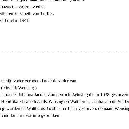
haeus (Theo) Schwedler.
ker
er en Elizabeth van Trijffel.
943 niet in 1941
raaij
.
 den Heuvel
osse
s
saert
als mijn vader vernoemd naar de vader van
( eigelijk Wensing ).
eeman
s moeder Johanna Jacoba Zomervrucht-Winsing die in 1938 gestorven i
, Hendrika Elisabeth Alofs-Winsing en Waltherina Jacoba van de Veld
’s
n geworden en Waltherus Jacobus na 1 jaar gestorven. de naam Wensing
 vind kunt u deze info gebruiken.