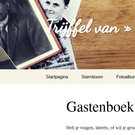
Trijffel van »
Spring
Startpagina
Stamboom
Fotoalbu
naar
inhoud
De oprich
Kruis
Gastenboek
Leuke fot
Maurice 
Heb je vragen, ideeën, of wil je gew