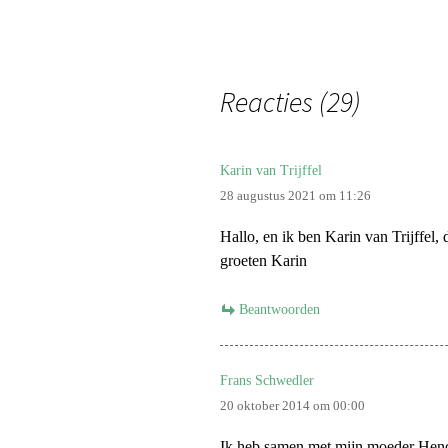
Sandra p
Fam. van T
Reacties (29)
Fam. van T
Karin van Trijffel
Fam. Hek
28 augustus 2021 om 11:26
John van T
Hallo, en ik ben Karin van Trijffel,
groeten Karin
Fam. Kas
Beantwoorden
Fam. Vo
Fam. de 
Frans Schwedler
20 oktober 2014 om 00:00
Fam. Kru
Ik heb samen met mijn moeder Hendr