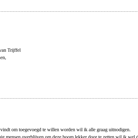
an Trijffel
ien,
 vindt om toegevoegd te willen worden wil ik alle graag uitnodigen.
nig mensen overblijven om deze boom lekker door te zetten wil ik wel d