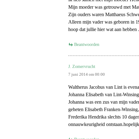
Mijn moeder was getrouwd met Mat
Fam. Bak
Zijn ouders waren Matthaeus Schwedl
Alleen mijn vader was geboren in 1
Fam. de K
hoop dat jullie hier wat aan hebben 
Fam. van
Beantwoorden
Fam. Jo
J. Zomervrucht
Fam. Goi
7 juni 2014 om 00:00
Fam. Ros
Waltherus Jacobus van Lint is even
Johanna Elisabeth van Lint-Winsing 
Fam. Br
Johanna was een zus van mijn vader
geheten Elisabeth Franken-Winsing
Trouwfoto
Frederika Hendrika slechts 10 dage
onnauwkeurigheid ontstaan.hopelijk
Groepen