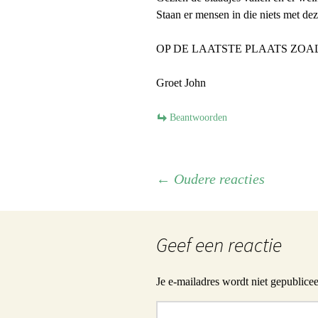
Staan er mensen in die niets met d
OP DE LAATSTE PLAATS ZOA
Groet John
Beantwoorden
Navigatie
← Oudere reacties
door
Geef een reactie
reacties
Je e-mailadres wordt niet gepublicee
Reactie