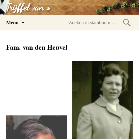
Trijffel van »
Spring
Menu
naar
Zoeke
inhoud
in
Fam. van den Heuvel
stam