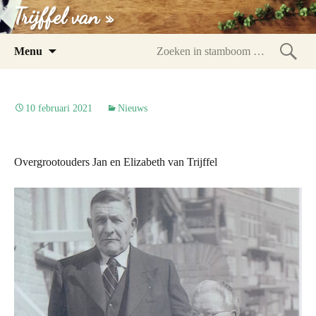
Trijffel van »
Spring
Menu
naar
Zoeke
inhoud
in
stam
10 februari 2021
Nieuws
Overgrootouders Jan en Elizabeth van Trijffel