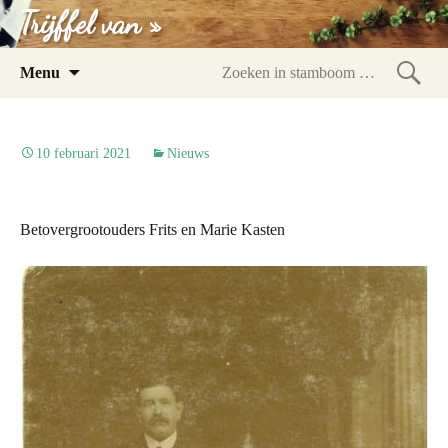
Trijffel van »
Spring
Menu
naar
Zoeke
inhoud
in
stam
10 februari 2021
Nieuws
Betovergrootouders Frits en Marie Kasten