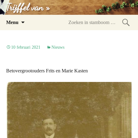
Trijffel van »
Spring
Menu
naar
Zoeke
inhoud
in
stam
10 februari 2021
Nieuws
Betovergrootouders Frits en Marie Kasten