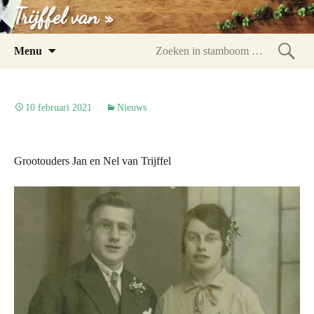
Trijffel van »
Spring
Menu
naar
Zoeke
inhoud
in
stam
10 februari 2021
Nieuws
Grootouders Jan en Nel van Trijffel